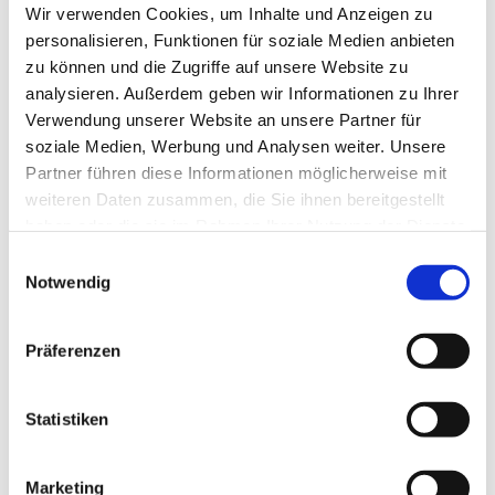
Wir verwenden Cookies, um Inhalte und Anzeigen zu
personalisieren, Funktionen für soziale Medien anbieten
zu können und die Zugriffe auf unsere Website zu
analysieren. Außerdem geben wir Informationen zu Ihrer
Verwendung unserer Website an unsere Partner für
soziale Medien, Werbung und Analysen weiter. Unsere
Service vor Ort an:
Partner führen diese Informationen möglicherweise mit
weiteren Daten zusammen, die Sie ihnen bereitgestellt
Kläranlagen
haben oder die sie im Rahmen Ihrer Nutzung der Dienste
chemischen Anlagen
gesammelt haben.
Einwilligungsauswahl
Notwendig
petrolchemischen Anlagen
Wärme- und Energiezentralen
Verbrennungsanlagen
Präferenzen
Textilveredelungsanlagen
Statistiken
Marketing