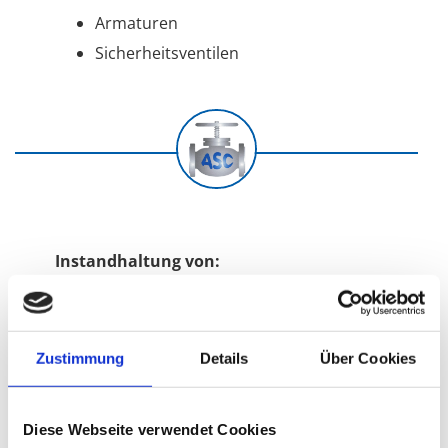
Armaturen
Sicherheitsventilen
Instandhaltung von:
Armaturen aller Fabrikate
ein- und mehrstufigen Pumpen
Zustimmung
Details
Über Cookies
Sicherheitsventilen mit TÜV -
Abnahme in unserem Haus
Regelventilen aller Fabrikate
Diese Webseite verwendet Cookies
Schieber und Handarmaturen